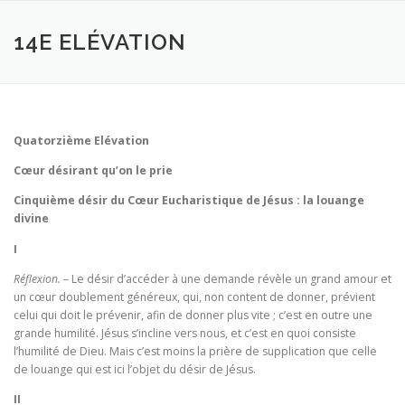
Aller
au
14E ELÉVATION
contenu
Quatorzième Elévation
Cœur désirant qu’on le prie
Cinquième désir du Cœur Eucharistique de Jésus : la louange
divine
I
Réflexion.
– Le désir d’accéder à une demande révèle un grand amour et
un cœur doublement généreux, qui, non content de donner, prévient
celui qui doit le préve­nir, afin de donner plus vite ; c’est en outre une
grande humilité. Jésus s’incline vers nous, et c’est en quoi consiste
l’humilité de Dieu. Mais c’est moins la prière de supplication que celle
de louange qui est ici l’objet du désir de Jésus.
II