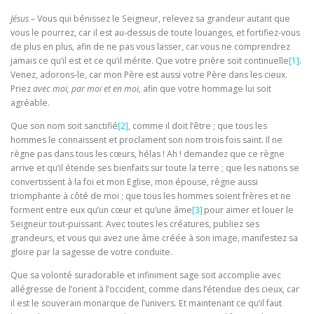
Jésus
– Vous qui bénissez le Seigneur, relevez sa gran­deur autant que
vous le pourrez, car il est au-dessus de toute louanges, et fortifiez-vous
de plus en plus, afin de ne pas vous lasser, car vous ne comprendrez
jamais ce qu’il est et ce qu’il mérite. Que votre prière soit conti­nuelle
[1]
.
Venez, adorons-le, car mon Père est aussi votre Père dans les cieux.
Priez
avec moi, par moi et en moi,
afin que votre hommage lui soit
agréable.
Que son nom soit sanctifié
[2]
, comme il doit l’être ; que tous les
hommes le connaissent et proclament son nom trois fois saint. Il ne
règne pas dans tous les cœurs, hélas ! Ah ! demandez que ce règne
arrive et qu’il étende ses bienfaits sur toute la terre ; que les nations se
conver­tissent à la foi et mon Eglise, mon épouse, règne aussi
triomphante à côté de moi ; que tous les hommes soient frères et ne
forment entre eux qu’un cœur et qu’une âme
[3]
pour aimer et louer le
Seigneur tout-puissant. Avec toutes les créatures, publiez ses
grandeurs, et vous qui avez une âme créée à son image, manifestez sa
gloire par la sagesse de votre conduite.
Que sa volonté surado­rable et infiniment sage soit accomplie avec
allégresse de l’orient à l’occident, comme dans l’étendue des cieux, car
il est le souverain monarque de l’univers. Et maintenant ce qu’il faut