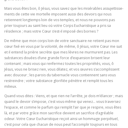
Mais vous êtes bon, ô Jésus, vous savez que les misérables assujettisse­
ments de cette vie mortelle imposent aussi des devoirs qui nous
retiennent longtemps loin de vos temples, et nous ne pouvons pas
prier toujours au saint lieu où votre Corps Eucharistique a pris sa
résidence ; mais votre Cœur s’est-il imposé des bornes ?
De même que mon corps loin de votre sanctuaire ne retient pas mon
cœur fixé en vous par la volonté, de même, ô Jésus, votre Cœur me suit
et il entend la prière secrète que mes lèvres ne murmurent pas. Les
substances douées d’une grande force d’expansion brisent leur
contenant ; mais vous qui renfermez toutes les propriétés, vous, ô
Jésus, vous ne bri­sez rien, vous dilatez, et vos œuvres s’accomplissent
avec douceur ; les parois du tabernacle vous contiennent sans vous
restreindre ; votre substance glorifiée pénètre et remplit tous les
milieux.
Quand vous dites : Viens, et que rien ne l’arrête, je dois m’élancer ; mais
quand le devoir s’impose, c’est vous-même qui venez… vous traversez
l’espace, et comme le parfum qui remplit l’air que je res­pire, vous êtes
là, et par votre grâce mon sacrifice devient un sacrifice d’agréable
odeur. Votre Cœur Eucharistique reçoit ainsi un hommage perpétuel,
c’est pour cela que chacun de nous peut l’accomplir toujours en tous