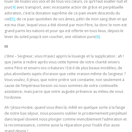
louer de toutes vos voix et de tous vos cœurs, ce qu’il faut exalter nuit et
jour
[4]
avec transport, avec in­cessante action de grâce et perpétuelle
adoration, c’est la donation suprême de ce pain vivant descendu du
ciel
[5]
, de ce pain quotidien de vos âmes, pétri de mon sang divin et qui
est ma chair, lequel vous a été donné par mon Père, lui donc le nom est
grand parmi les nations et pour qui est offerte en tous lieux, depuis le
lever du soleil jusqu’à son coucher, une oblation pure
[6]
.
III
L’âme
– Seigneur, vous m’avez appris la louange et la supplication ; ah !
que j’aime à redire après vous cette hymne de votre charité envers
votre Père et en­vers vos créatures ! Est-il de plus beaux modèles, de
plus abondants sujets d’oraison que cette oraison même du Seigneur ?
Vous voulez, ô Jésus, que notre prière soit constante, non seulement à
cause de l’impérieux besoin où nous sommes de votre continuelle
assistance, mais parce que votre auguste présence au milieu de nous
l’or­donne.
Ah ! Jésus-Hostie, quand vous êtes là, mêlé en quelque sorte à la fange
de notre bas séjour, nous pou­vons oublier le prosternement perpétuel
dans lequel doivent nous plonger comme invinciblement l’admi­ration et
la reconnaissance, comme aussi la réparation pour l’oubli d’un aussi
grand devoir !