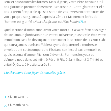
lieux et sous toutes les formes. Mais, ô Jésus, votre Père ne vous a-t-il
pas glorifié le premier dans votre Eucharistie ? – Cette gloire n’est-elle
pas la première parole qui soit sortie de vos lèvres encore teintes de
votre propre sang, aussitôt après la Cène : « Maintenant le Fils de
l’homme est glorifié :
Nunc clarificatus est Filius homini
[7]
.
»
Quel sacrifice d’immolation avant votre mort au Calvaire était plus digne
de son amour glorificateur que votre Eucharistie, puisqu’elle était votre
immolation sans fin devançant et continuant le sacrifice de la Croix ! Oh !
qui saura jamais quels ineffables rayons de paternelle tendresse
enveloppent cet incomparable Fils dans son linceul sacramentel ! et
quels accents d’amour filial s’en élèvent !… Fermons les yeux et
abîmons-nous dans cet infini, ô Père, ô Fils, ô Saint-Esprit ! Ô Trinité et
unité! Ô Jésus, ô Hostie sacrée !…
15e Elévation : Cœur foyer de nouvelles grâces
[1]
Cf. Luc XVIII, 1.
[2]
Cf. Matth. VI, 9.