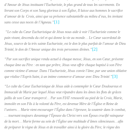
d’Amour de Jésus instituant l’Eucharistie, le plus grand de tous les sacrements. En
livrant son Corps et son Sang glorieux à son Église, Il laisse aux hommes le sacrifice
d’amour de la Croix, ainsi que sa présence substantielle au milieu d’eux, les invitant
[1]
sans cesse aux noces de l’Agneau.”
“Le culte du Cœur Eucharistique de Jésus nous aide à voir l’Eucharistie comme le
pain vivant, descendu du ciel et qui donne la vie au monde… Le Cœur sacerdotal de
Jésus, source de la très sainte Eucharistie, est le don le plus parfait de l’amour de Dieu
[2]
Trinité, le don de l’Amour unique des trois personnes divines.”
“Par son sacrifice unique rendu actuel à chaque messe, Jésus, en son Cœur, présente
chaque âme au Père
: en tant que prêtre, Jésus veut offrir chaque baptisé à son Père
comme victime d’amour. Dans l’Eucharistie, Jésus convie l’âme, par une union oblative
[3]
que réalise l’Esprit-Saint, à un intime commerce d’amour avec Dieu Trinité.”
“Le culte du Cœur Eucharistique de Jésus aide à contempler le Cœur Douloureux et
Immaculé de Marie par lequel Jésus veut répandre dans les âmes les flots de grâces
jaillis de son Cœur transpercé… Par son FIAT renouvelé au pied de la Croix, Marie,
immolée en son Fils à la volonté du Père, est devenue Mère de l’Église et Reine de
l’univers… Marie vient encourager l’Église dans l’épreuve, la soutenir dans le combat,
… tournant toujours davantage l’Épouse du Christ vers son Époux crucifié vainqueur
de la mort… Marie forme au sein de l’Église une multitude d’âmes silencieuses…afin
de préparer le règne de Jésus et de travailler ainsi à la gloire du Père; le règne des